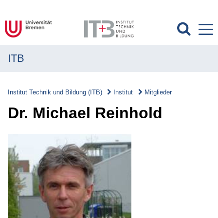
ITB
MENÜ
Institut
Institut Technik und Bildung (ITB)
Institut
Mitglieder
Institut
Dr. Michael Reinhold
Überblick
Struktur
Abteilungen
Mitglieder
Anreise
Datenschutz