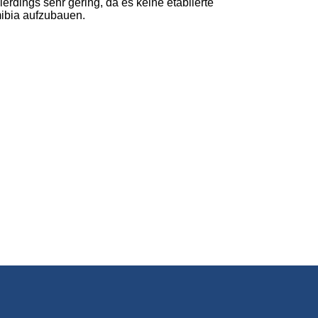
rdings sehr gering, da es keine etablierte
mibia aufzubauen.