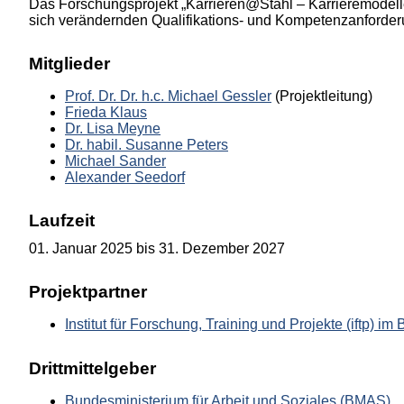
Das Forschungsprojekt „Karrieren@Stahl – Karrieremodelle 
sich verändernden Qualifikations- und Kompetenzanforderu
Mitglieder
Prof. Dr. Dr. h.c. Michael Gessler
(Projektleitung)
Frieda Klaus
Dr. Lisa Meyne
Dr. habil. Susanne Peters
Michael Sander
Alexander Seedorf
Laufzeit
01. Januar 2025 bis 31. Dezember 2027
Projektpartner
Institut für Forschung, Training und Projekte (iftp)
Drittmittelgeber
Bundesministerium für Arbeit und Soziales (BMAS)