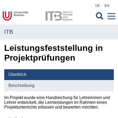
DE
EN
ITB
MENÜ
Institut
Leistungsfeststellung in
Projektprüfungen
Forschung
Transfer
Überblick
Projekte
Beschreibung
Publikationen
Im Projekt wurde eine Handreichung für Lehrerinnen und
Lehrer entwickelt, die Lernleistungen im Rahmen eines
Studium
Projektunterrichts erfassen und bewerten möchten.