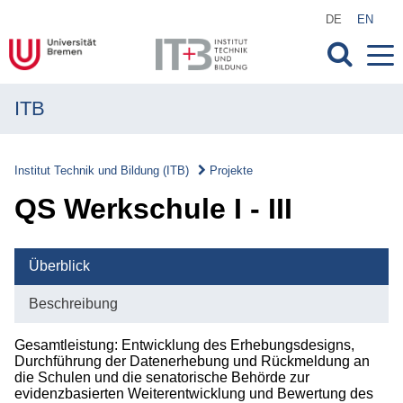
DE
EN
ITB
MENÜ
Institut
Institut Technik und Bildung (ITB)
Projekte
Forschung
QS Werkschule I ‐ III
Transfer
Überblick
Projekte
Beschreibung
Projekte
Gesamtleistung: Entwicklung des Erhebungsdesigns,
Überblick
Durchführung der Datenerhebung und Rückmeldung an
die Schulen und die senatorische Behörde zur
Laufende Projekte
evidenzbasierten Weiterentwicklung und Bewertung des