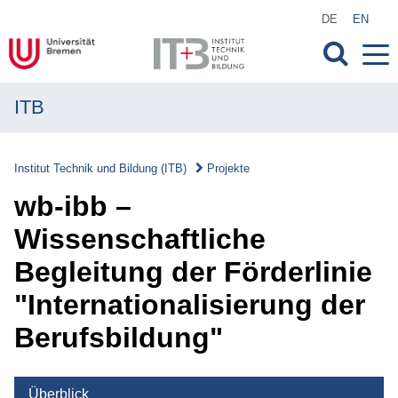
DE
EN
ITB
MENÜ
Institut
Institut Technik und Bildung (ITB)
Projekte
Forschung
wb-ibb –
Transfer
Wissenschaftliche
Begleitung der Förderlinie
Projekte
"Internationalisierung der
Projekte
Berufsbildung"
Überblick
Laufende Projekte
Überblick