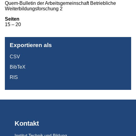
Quem-Bulletin der Arbeits­gemein­schaft Betriebliche
Weiterbildungs­forschung 2
Monographien
Seiten
Herausgeberschaften
15 – 20
Beiträge in Sammelbänden
Beiträge in Zeitschriften
Exportieren als
ITB-Forschungsberichte
CSV
Studien/Arbeitspapiere
BibTeX
RIS
Studium
Kontakt
Institut Technik und Bildung