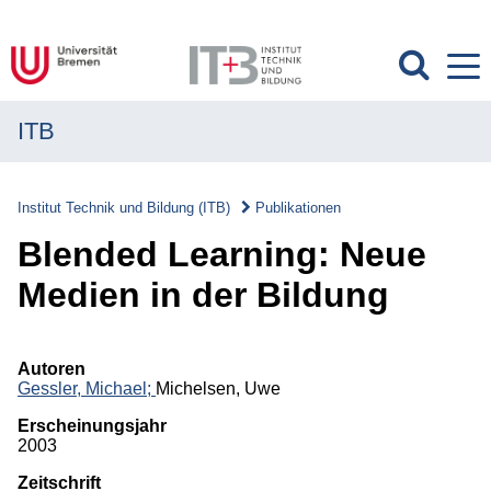
ITB
MENÜ
Institut
Institut Technik und Bildung (ITB)
Publikationen
Forschung
Blended Learning: Neue
Transfer
Medien in der Bildung
Projekte
Autoren
Publikationen
Gessler, Michael;
Michelsen, Uwe
Erscheinungsjahr
Publikationen
2003
Zeitschrift
Überblick