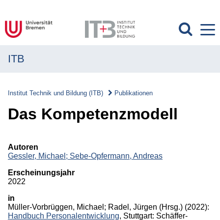
ITB
MENÜ
Institut
Institut Technik und Bildung (ITB)
Publikationen
Forschung
Das Kompetenzmodell
Transfer
Autoren
Projekte
Gessler, Michael;
Sebe-Opfermann, Andreas
Erscheinungsjahr
Publikationen
2022
Publikationen
in
Müller-Vorbrüggen, Michael
;
Radel, Jürgen
(Hrsg.)
(2022):
Handbuch Personalentwicklung
, Stuttgart: Schäffer-
Überblick