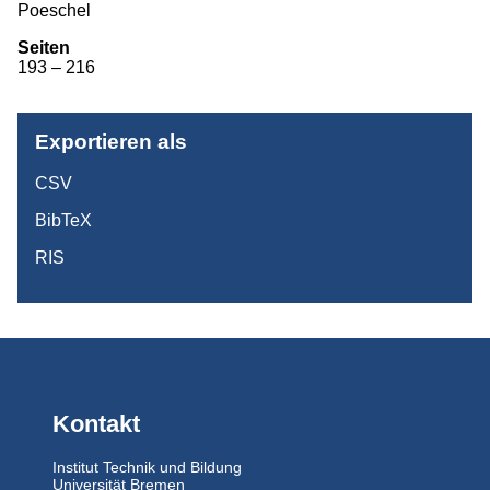
Poeschel
Monographien
Seiten
193 – 216
Herausgeberschaften
Beiträge in Sammelbänden
Exportieren als
Beiträge in Zeitschriften
CSV
ITB-Forschungsberichte
BibTeX
Studien/Arbeitspapiere
RIS
Studium
Kontakt
Institut Technik und Bildung
Universität Bremen