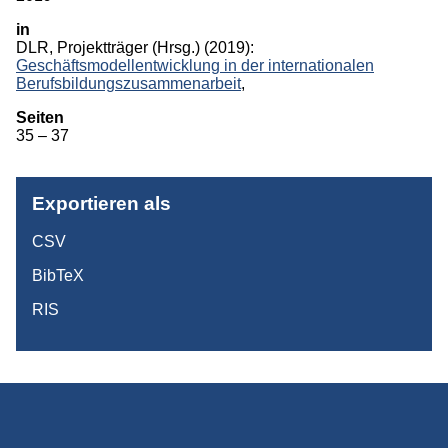
in
Monographien
DLR, Projektträger
(Hrsg.)
(2019):
Geschäftsmodellentwicklung in der internationalen
Herausgeberschaften
Berufsbildungszusammenarbeit
,
Beiträge in Sammelbänden
Seiten
35 – 37
Beiträge in Zeitschriften
ITB-Forschungsberichte
Exportieren als
Studien/Arbeitspapiere
CSV
Studium
BibTeX
RIS