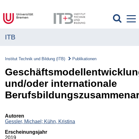
ITB
MENÜ
Institut
Institut Technik und Bildung (ITB)
Publikationen
Forschung
Geschäftsmodellentwicklun
Transfer
und/oder internationale
Berufsbildungszusammenar
Projekte
Publikationen
Autoren
Gessler, Michael;
Kühn, Kristina
Publikationen
Erscheinungsjahr
Überblick
2019