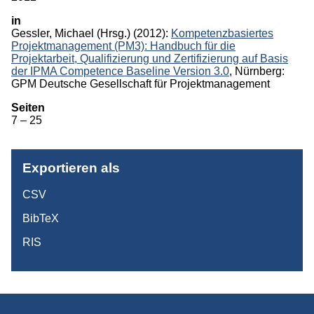
in
Monographien
Gessler, Michael
(Hrsg.)
(2012):
Kompetenzbasiertes
Projektmanagement (PM3): Handbuch für die
Herausgeberschaften
Projektarbeit, Qualifizierung und Zertifizierung auf Basis
der IPMA Competence Baseline Version 3.0
, Nürnberg:
Beiträge in Sammelbänden
GPM Deutsche Gesellschaft für Projektmanagement
Beiträge in Zeitschriften
Seiten
7 – 25
ITB-Forschungsberichte
Studien/Arbeitspapiere
Exportieren als
Studium
CSV
BibTeX
RIS