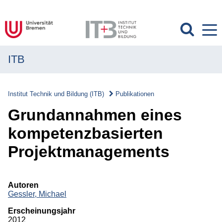
ITB
MENÜ
Institut
Institut Technik und Bildung (ITB)
Publikationen
Forschung
Grundannahmen eines
Transfer
kompetenzbasierten
Projektmanagements
Projekte
Publikationen
Autoren
Gessler, Michael
Publikationen
Erscheinungsjahr
Überblick
2012