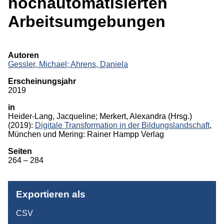
hochautomatisierten
Monographien
Arbeitsumgebungen
Herausgeberschaften
Beiträge in Sammelbänden
Autoren
Gessler, Michael;
Ahrens, Daniela
Beiträge in Zeitschriften
Erscheinungsjahr
ITB-Forschungsberichte
2019
in
Studien/Arbeitspapiere
Heider-Lang, Jacqueline
;
Merkert, Alexandra
(Hrsg.)
(2019):
Digitale Transformation in der Bildungslandschaft
,
Studium
München und Mering: Rainer Hampp Verlag
Seiten
264 – 284
Exportieren als
CSV