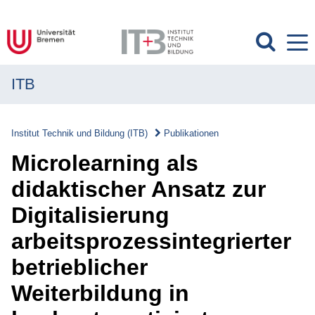
ITB
MENÜ
Institut
Institut Technik und Bildung (ITB)
Publikationen
Forschung
Microlearning als
Transfer
didaktischer Ansatz zur
Digitalisierung
Projekte
arbeitsprozessintegrierter
Publikationen
betrieblicher
Publikationen
Weiterbildung in
Überblick