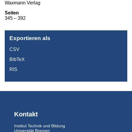
Waxmann Verlag
Monographien
Seiten
345 – 392
Herausgeberschaften
Beiträge in Sammelbänden
Exportieren als
Beiträge in Zeitschriften
CSV
ITB-Forschungsberichte
BibTeX
Studien/Arbeitspapiere
RIS
Studium
Kontakt
Institut Technik und Bildung
Universität Bremen