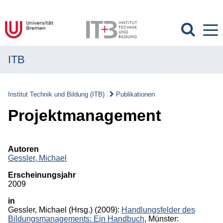
ITB
MENÜ
Institut
Institut Technik und Bildung (ITB)
Publikationen
Forschung
Projektmanagement
Transfer
Autoren
Projekte
Gessler, Michael
Erscheinungsjahr
Publikationen
2009
Publikationen
in
Gessler, Michael
(Hrsg.)
(2009):
Handlungsfelder des
Bildungs­managements: Ein Handbuch
, Münster:
Überblick