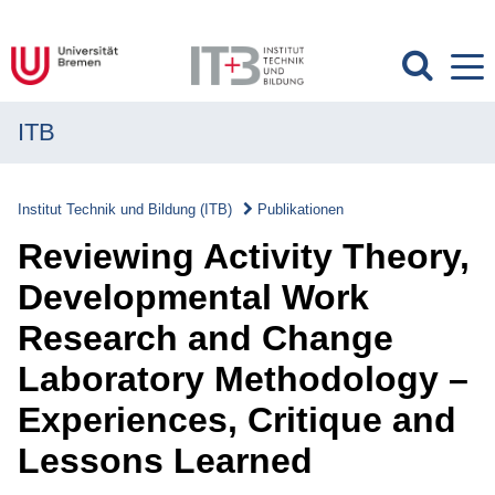
ITB
MENÜ
Institut
Institut Technik und Bildung (ITB)
Publikationen
Forschung
Reviewing Activity Theory,
Transfer
Developmental Work
Research and Change
Projekte
Laboratory Methodology –
Publikationen
Experiences, Critique and
Publikationen
Lessons Learned
Überblick