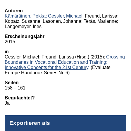
Monographien
Autoren
Kämäräinen, Pekka;
Gessler, Michael;
Freund, Larissa;
Herausgeberschaften
Kopatz, Susanne; Lasonen, Johanna; Teräs, Marianne;
Langemeyer, Ines
Beiträge in Sammelbänden
Erscheinungsjahr
2015
Beiträge in Zeitschriften
in
ITB-Forschungsberichte
Gessler, Michael
;
Freund, Larissa
(Hrsg.)
(2015):
Crossing
Boundaries in Vocational Education and Training:
Studien/Arbeitspapiere
Innovative Concepts for the 21st Century
, (Evaluate
Europe Handbook Series Nr. 6)
Studium
Seiten
158 – 161
Begutachtet?
Ja
Exportieren als