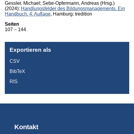
Gessler, Michael
;
Sebe-Opfermann, Andreas
(Hrsg.)
(2024):
Handlungsfelder des Bildungsmanagements. Ein
Monographien
Handbuch. 4. Auflage
, Hamburg: tredition
Herausgeberschaften
Seiten
107 – 144
Beiträge in Sammelbänden
Beiträge in Zeitschriften
Exportieren als
ITB-Forschungsberichte
CSV
Studien/Arbeitspapiere
BibTeX
Studium
RIS
Kontakt