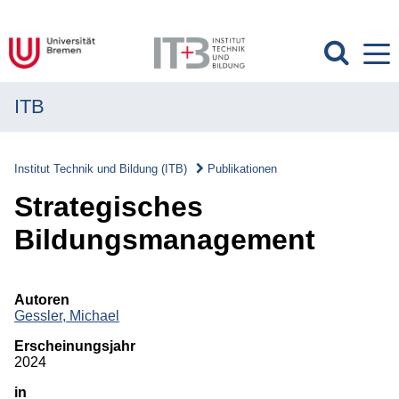
ITB
MENÜ
Institut
Institut Technik und Bildung (ITB)
Publikationen
Forschung
Strategisches
Transfer
Bildungsmanagement
Projekte
Autoren
Publikationen
Gessler, Michael
Erscheinungsjahr
Publikationen
2024
in
Überblick