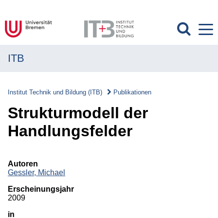
ITB
MENÜ
Institut
Institut Technik und Bildung (ITB)
Publikationen
Forschung
Strukturmodell der
Transfer
Handlungsfelder
Projekte
Autoren
Publikationen
Gessler, Michael
Erscheinungsjahr
Publikationen
2009
in
Überblick