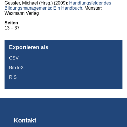
Gessler, Michael
(Hrsg.)
(2009):
Handlungsfelder des
Bildungs­managements: Ein Handbuch
, Münster:
Monographien
Waxmann Verlag
Herausgeberschaften
Seiten
13 – 37
Beiträge in Sammelbänden
Beiträge in Zeitschriften
Exportieren als
ITB-Forschungsberichte
CSV
Studien/Arbeitspapiere
BibTeX
Studium
RIS
Kontakt