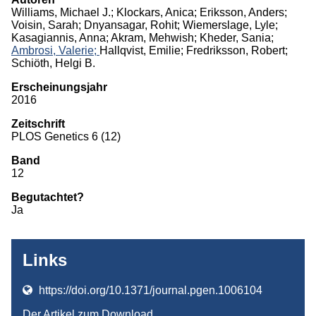
Williams, Michael J.; Klockars, Anica; Eriksson, Anders;
Monographien
Voisin, Sarah; Dnyansagar, Rohit; Wiemerslage, Lyle;
Kasagiannis, Anna; Akram, Mehwish; Kheder, Sania;
Herausgeberschaften
Ambrosi, Valerie;
Hallqvist, Emilie; Fredriksson, Robert;
Schiöth, Helgi B.
Beiträge in Sammelbänden
Erscheinungsjahr
2016
Beiträge in Zeitschriften
Zeitschrift
ITB-Forschungsberichte
PLOS Genetics 6 (12)
Studien/Arbeitspapiere
Band
12
Studium
Begutachtet?
Ja
Links
https://doi.org/10.1371/journal.pgen.1006104
Der Artikel zum Download