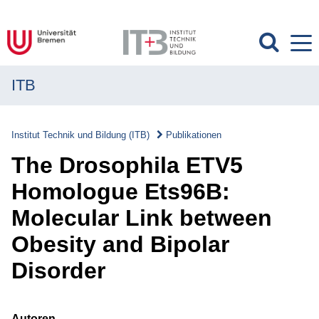
ITB
MENÜ
Institut
Institut Technik und Bildung (ITB)
Publikationen
Forschung
The Drosophila ETV5
Transfer
Homologue Ets96B:
Molecular Link between
Projekte
Obesity and Bipolar
Publikationen
Disorder
Publikationen
Überblick
Autoren