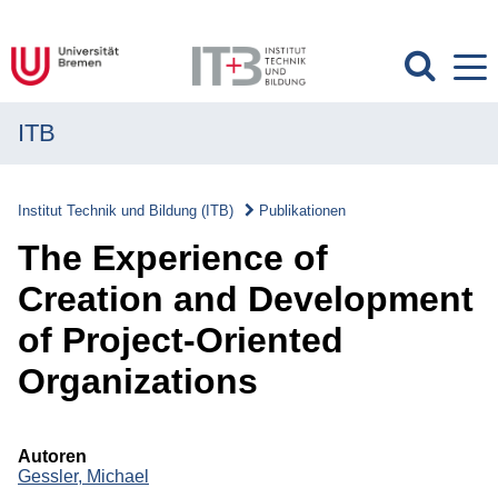
ITB
MENÜ
Institut
Institut Technik und Bildung (ITB)
Publikationen
Forschung
The Experience of
Transfer
Creation and Development
of Project-Oriented
Projekte
Organi­zations
Publikationen
Publikationen
Autoren
Gessler, Michael
Überblick