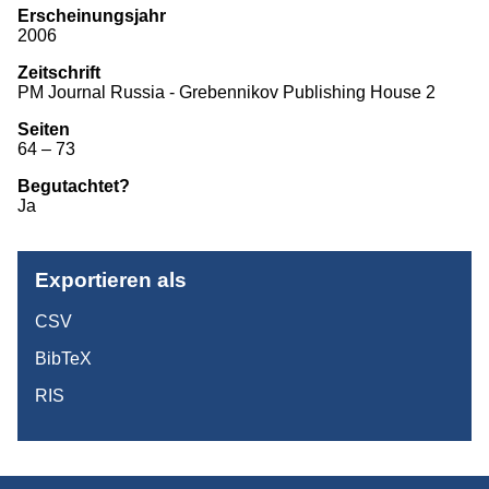
Erscheinungsjahr
Monographien
2006
Zeitschrift
Herausgeberschaften
PM Journal Russia - Grebennikov Publishing House 2
Beiträge in Sammelbänden
Seiten
64 – 73
Beiträge in Zeitschriften
Begutachtet?
ITB-Forschungsberichte
Ja
Studien/Arbeitspapiere
Exportieren als
Studium
CSV
BibTeX
RIS