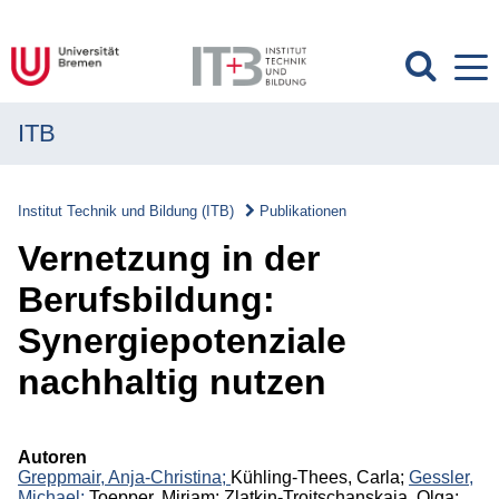
ITB
MENÜ
Institut
Institut Technik und Bildung (ITB)
Publikationen
Forschung
Vernetzung in der
Transfer
Berufsbildung:
Synergiepotenziale
Projekte
nachhaltig nutzen
Publikationen
Publikationen
Autoren
Greppmair, Anja-Christina;
Kühling-Thees, Carla;
Gessler,
Überblick
Michael;
Toepper, Miriam; Zlatkin-Troitschanskaia, Olga;