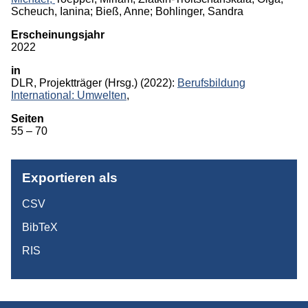
Scheuch, Ianina; Bieß, Anne; Bohlinger, Sandra
Monographien
Erscheinungsjahr
2022
Herausgeberschaften
in
Beiträge in Sammelbänden
DLR, Projektträger
(Hrsg.)
(2022):
Berufsbildung
International: Umwelten
,
Beiträge in Zeitschriften
Seiten
ITB-Forschungsberichte
55 – 70
Studien/Arbeitspapiere
Studium
Exportieren als
CSV
BibTeX
RIS