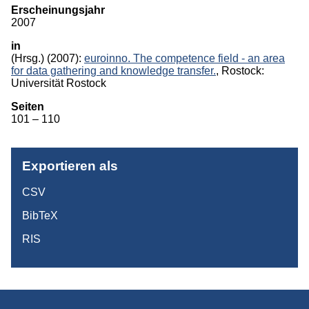
Erscheinungsjahr
Monographien
2007
in
Herausgeberschaften
(Hrsg.)
(2007):
euroinno. The competence field - an area
for data gathering and knowledge transfer.
, Rostock:
Beiträge in Sammelbänden
Universität Rostock
Beiträge in Zeitschriften
Seiten
101 – 110
ITB-Forschungsberichte
Studien/Arbeitspapiere
Exportieren als
Studium
CSV
BibTeX
RIS