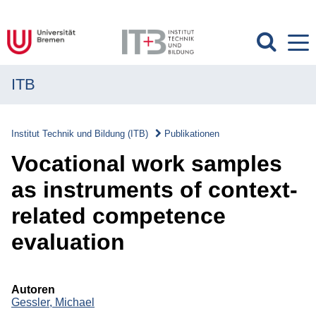
ITB
MENÜ
Institut
Institut Technik und Bildung (ITB)
Publikationen
Forschung
Vocational work samples
Transfer
as instruments of context-
related competence
Projekte
evaluation
Publikationen
Publikationen
Autoren
Gessler, Michael
Überblick