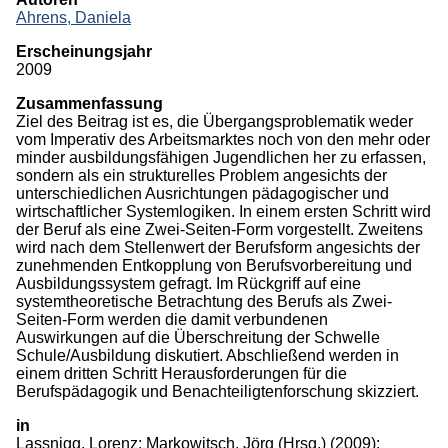
Ahrens, Daniela
Monographien
Erscheinungsjahr
Herausgeberschaften
2009
Zusammenfassung
Beiträge in Sammelbänden
Ziel des Beitrag ist es, die Übergangsproblematik weder
vom Imperativ des Arbeitsmarktes noch von den mehr oder
Beiträge in Zeitschriften
minder ausbildungsfähigen Jugendlichen her zu erfassen,
sondern als ein strukturelles Problem angesichts der
ITB-Forschungsberichte
unterschiedlichen Ausrichtungen pädagogischer und
wirtschaftlicher Systemlogiken. In einem ersten Schritt wird
Studien/Arbeitspapiere
der Beruf als eine Zwei-Seiten-Form vorgestellt. Zweitens
wird nach dem Stellenwert der Berufsform angesichts der
Studium
zunehmenden Entkopplung von Berufsvorbereitung und
Ausbildungssystem gefragt. Im Rückgriff auf eine
systemtheoretische Betrachtung des Berufs als Zwei-
Seiten-Form werden die damit verbundenen
Auswirkungen auf die Überschreitung der Schwelle
Schule/Ausbildung diskutiert. Abschließend werden in
einem dritten Schritt Herausforderungen für die
Berufspädagogik und Benachteiligtenforschung skizziert.
in
Lassnigg, Lorenz
;
Markowitsch, Jörg
(Hrsg.)
(2009):