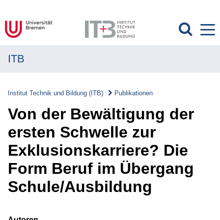
ITB
MENÜ
Institut
Institut Technik und Bildung (ITB)
Publikationen
Forschung
Von der Bewältigung der
Transfer
ersten Schwelle zur
Exklusionskarriere? Die
Projekte
Form Beruf im Übergang
Publikationen
Schule/Ausbildung
Publikationen
Überblick
Autoren