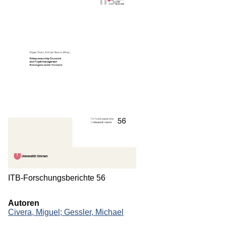
Monographien
Herausgeberschaften
Beiträge in Sammelbänden
Beiträge in Zeitschriften
ITB-Forschungsberichte
Studien/Arbeitspapiere
Studium
ITB-Forschungsberichte 56
Autoren
Civera, Miguel;
Gessler, Michael