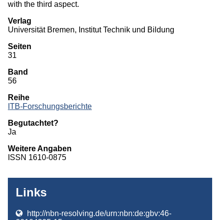
with the third aspect.
Verlag
Universität Bremen, Institut Technik und Bildung
Seiten
31
Band
56
Reihe
ITB-Forschungsberichte
Begutachtet?
Ja
Weitere Angaben
ISSN 1610-0875
Links
http://nbn-resolving.de/urn:nbn:de:gbv:46-