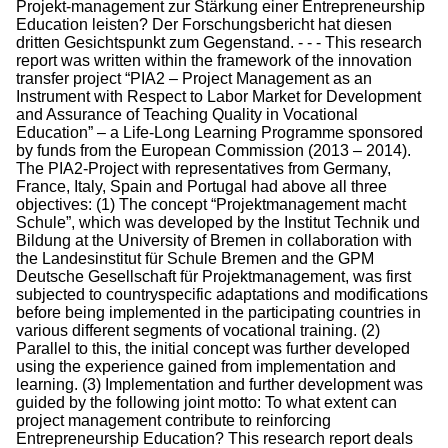
Projekt-management zur Stärkung einer Entrepreneurship
Education leisten? Der Forschungsbericht hat diesen
dritten Gesichtspunkt zum Gegenstand. - - - This research
report was written within the framework of the innovation
transfer project “PIA2 – Project Management as an
Instrument with Respect to Labor Market for Development
and Assurance of Teaching Quality in Vocational
Education” – a Life-Long Learning Programme sponsored
by funds from the European Commission (2013 – 2014).
The PIA2-Project with representatives from Germany,
France, Italy, Spain and Portugal had above all three
objectives: (1) The concept “Projektmanagement macht
Schule”, which was developed by the Institut Technik und
Bildung at the University of Bremen in collaboration with
the Landesinstitut für Schule Bremen and the GPM
Deutsche Gesellschaft für Projektmanagement, was first
subjected to countryspecific adaptations and modifications
before being implemented in the participating countries in
various different segments of vocational training. (2)
Parallel to this, the initial concept was further developed
using the experience gained from implementation and
learning. (3) Implementation and further development was
guided by the following joint motto: To what extent can
project management contribute to reinforcing
Entrepreneurship Education? This research report deals