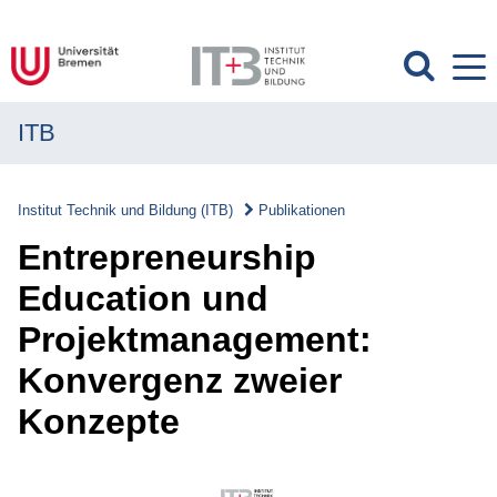
ITB
MENÜ
Institut
Institut Technik und Bildung (ITB)
Publikationen
Forschung
Entrepreneurship
Transfer
Education und
Projektmanagement:
Projekte
Konvergenz zweier
Publikationen
Konzepte
Publikationen
Überblick