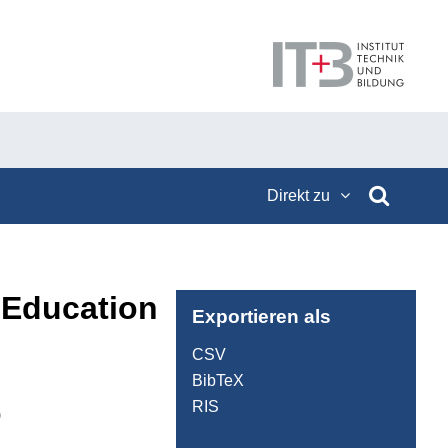
Direkt zu
l Education
Exportieren als
CSV
BibTeX
RIS
)