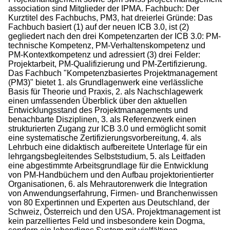
association sind Mitglieder der IPMA. Fachbuch: Der
Kurztitel des Fachbuchs, PM3, hat dreierlei Gründe: Das
Fachbuch basiert (1) auf der neuen ICB 3.0, ist (2)
gegliedert nach den drei Kompetenzarten der ICB 3.0: PM-
technische Kompetenz, PM-Verhaltenskompetenz und
PM-Kontextkompetenz und adressiert (3) drei Felder:
Projektarbeit, PM-Qualifizierung und PM-Zertifizierung.
Das Fachbuch "Kompetenzbasiertes Projektmanagement
(PM3)" bietet 1. als Grundlagenwerk eine verlässliche
Basis für Theorie und Praxis, 2. als Nachschlagewerk
einen umfassenden Überblick über den aktuellen
Entwicklungsstand des Projektmanagements und
benachbarte Disziplinen, 3. als Referenzwerk einen
strukturierten Zugang zur ICB 3.0 und ermöglicht somit
eine systematische Zertifizierungsvorbereitung, 4. als
Lehrbuch eine didaktisch aufbereitete Unterlage für ein
lehrgangsbegleitendes Selbststudium, 5. als Leitfaden
eine abgestimmte Arbeitsgrundlage für die Entwicklung
von PM-Handbüchern und den Aufbau projektorientierter
Organisationen, 6. als Mehrautorenwerk die Integration
von Anwendungserfahrung, Firmen- und Branchenwissen
von 80 Expertinnen und Experten aus Deutschland, der
Schweiz, Österreich und den USA. Projektmanagement ist
kein parzelliertes Feld und insbesondere kein Dogma,