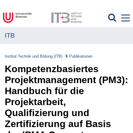
ITB
MENÜ
Institut
Institut Technik und Bildung (ITB)
Publikationen
Forschung
Kompetenzbasiertes
Transfer
Projektmanagement (PM3):
Handbuch für die
Projekte
Projektarbeit,
Publikationen
Qualifizierung und
Publikationen
Zertifizierung auf Basis
Überblick