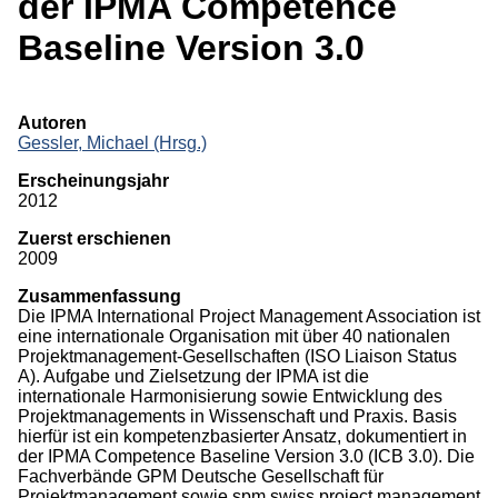
der IPMA Competence
Monographien
Baseline Version 3.0
Herausgeberschaften
Beiträge in Sammelbänden
Autoren
Gessler, Michael (Hrsg.)
Beiträge in Zeitschriften
Erscheinungsjahr
ITB-Forschungsberichte
2012
Zuerst erschienen
Studien/Arbeitspapiere
2009
Studium
Zusammenfassung
Die IPMA International Project Management Association ist
eine internationale Organisation mit über 40 nationalen
Projektmanagement-Gesellschaften (ISO Liaison Status
A). Aufgabe und Zielsetzung der IPMA ist die
internationale Harmonisierung sowie Entwicklung des
Projektmanagements in Wissenschaft und Praxis. Basis
hierfür ist ein kompetenzbasierter Ansatz, dokumentiert in
der IPMA Competence Baseline Version 3.0 (ICB 3.0). Die
Fachverbände GPM Deutsche Gesellschaft für
Projektmanagement sowie spm swiss project management