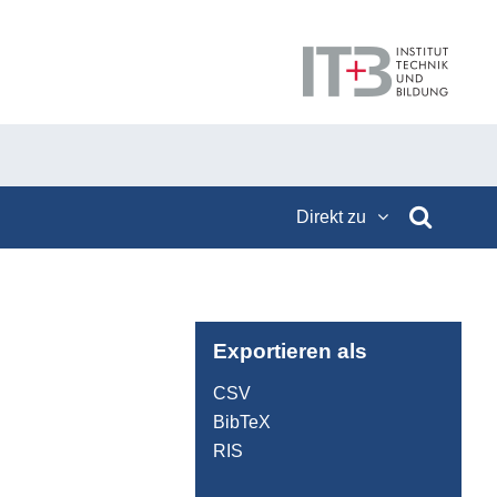
Direkt zu
Exportieren als
d
CSV
BibTeX
RIS