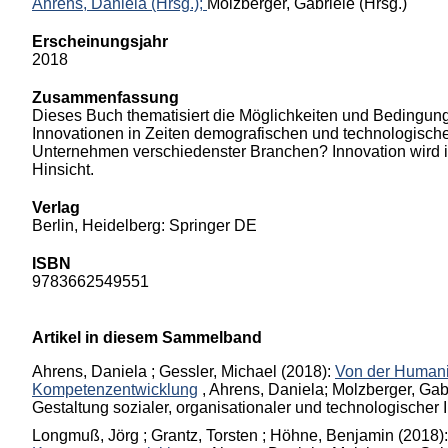
Ahrens, Daniela (Hrsg.);
Molzberger, Gabriele (Hrsg.)
Erscheinungsjahr
2018
Zusammenfassung
Dieses Buch thematisiert die Möglichkeiten und Bedingung
Innovationen in Zeiten demografischen und technologisch
Unternehmen verschiedenster Branchen? Innovation wird in 
Hinsicht.
Verlag
Berlin, Heidelberg: Springer DE
ISBN
9783662549551
Artikel in diesem Sammelband
Ahrens, Daniela ; Gessler, Michael
(2018):
Von der Humanis
Kompetenzentwicklung
,
Ahrens, Daniela; Molzberger, Gabr
Gestaltung sozialer, organisationaler und technologischer 
Longmuß, Jörg ; Grantz, Torsten ; Höhne, Benjamin
(2018):