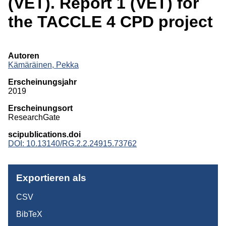
(VET). Report 1 (VET) for
Monographien
the TACCLE 4 CPD project
Herausgeberschaften
Beiträge in Sammelbänden
Autoren
Kämäräinen, Pekka
Beiträge in Zeitschriften
Erscheinungsjahr
ITB-Forschungsberichte
2019
Erscheinungsort
Studien/Arbeitspapiere
ResearchGate
Studium
scipublications.doi
DOI: 10.13140/RG.2.2.24915.73762
Exportieren als
CSV
BibTeX