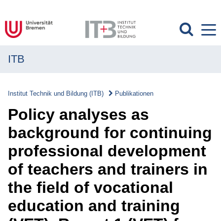
ITB
MENÜ
Institut
Institut Technik und Bildung (ITB)
Publikationen
Forschung
Policy analyses as
Transfer
background for continuing
professional development
Projekte
of teachers and trainers in
Publikationen
the field of vocational
Publikationen
education and training
Überblick