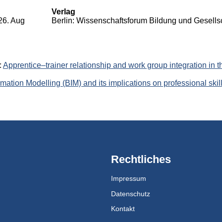
Verlag
26. Aug
Berlin: Wissenschaftsforum Bildung und Gesells
:
Apprentice–trainer relationship and work group integration in th
rmation Modelling (BIM) and its implications on professional skill
Rechtliches
Impressum
Datenschutz
Kontakt