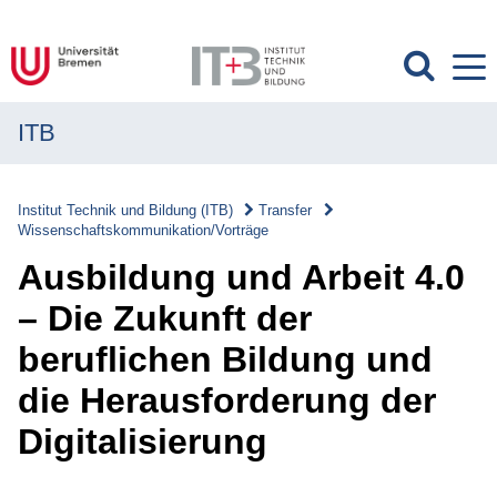
ITB
MENÜ
Institut
Institut Technik und Bildung (ITB)
Transfer
Wissenschaftskommunikation/Vorträge
Forschung
Ausbildung und Arbeit 4.0
Transfer
– Die Zukunft der
Transfer
beruflichen Bildung und
Überblick
die Herausforderung der
Transferverständnis
Digitalisierung
Wissenschaftskommunikation/Vorträge