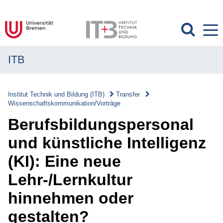
ITB
MENÜ
Institut
Institut Technik und Bildung (ITB)
Transfer
Wissenschaftskommunikation/Vorträge
Forschung
Berufsbildungspersonal
Transfer
und künstliche Intelligenz
Transfer
(KI): Eine neue
Überblick
Lehr-/Lernkultur
Transferverständnis
hinnehmen oder
Wissenschaftskommunikation/Vorträge
gestalten?