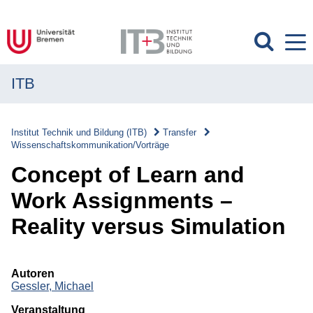
ITB
MENÜ
Institut
Institut Technik und Bildung (ITB)
Transfer
Wissenschaftskommunikation/Vorträge
Forschung
Concept of Learn and
Transfer
Work Assignments –
Transfer
Reality versus Simulation
Überblick
Transferverständnis
Autoren
Gessler, Michael
Wissenschaftskommunikation/Vorträge
Veranstaltung