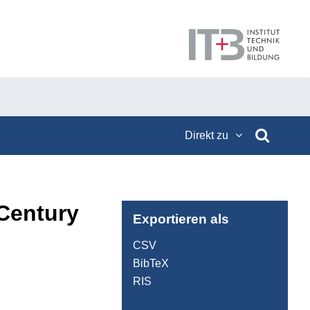
Direkt zu
 Century
Exportieren als
CSV
BibTeX
RIS