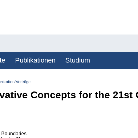
te
Publikationen
Studium
ikation/Vorträge
vative Concepts for the 21st
g Boundaries