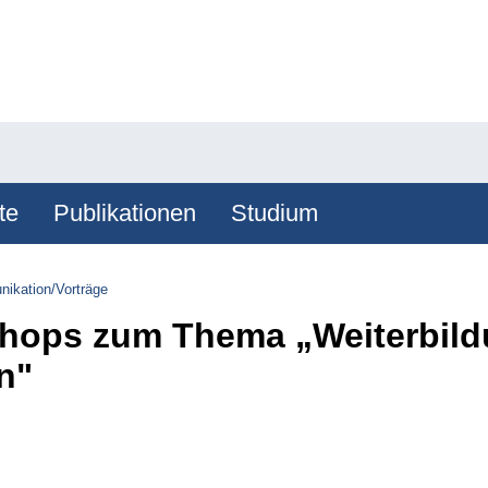
te
Publikationen
Studium
ikation/Vorträge
hops zum Thema „Weiterbild
en"