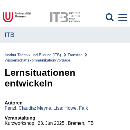
ITB
MENÜ
Institut
Institut Technik und Bildung (ITB)
Transfer
Wissenschaftskommunikation/Vorträge
Forschung
Lernsituationen
Transfer
entwickeln
Transfer
Überblick
Autoren
Fenzl, Claudia;
Meyne, Lisa;
Howe, Falk
Transferverständnis
Veranstaltung
Wissenschaftskommunikation/Vorträge
Kurzworkshop , 23. Jun 2025 , Bremen, ITB