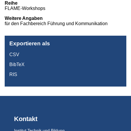
Reihe
Projekte
FLAME-Workshops
Publikationen
Weitere Angaben
für den Fachbereich Führung und Kommunikation
Studium
Exportieren als
CSV
BibTeX
RIS
Kontakt
Institut Technik und Bildung