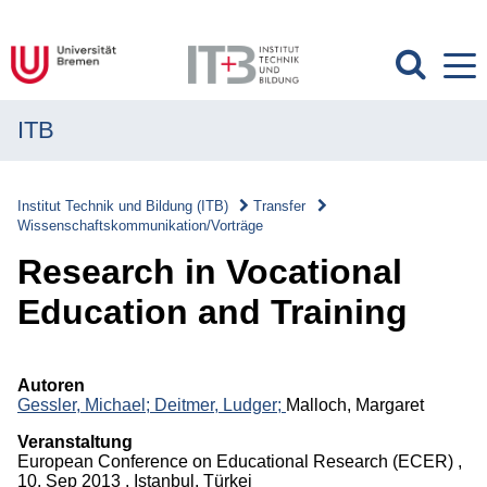
ITB
MENÜ
Institut
Institut Technik und Bildung (ITB)
Transfer
Wissenschaftskommunikation/Vorträge
Forschung
Research in Vocational
Transfer
Education and Training
Transfer
Überblick
Autoren
Gessler, Michael;
Deitmer, Ludger;
Malloch, Margaret
Transferverständnis
Veranstaltung
Wissenschaftskommunikation/Vorträge
European Conference on Educational Research (ECER) ,
10. Sep 2013 , Istanbul, Türkei