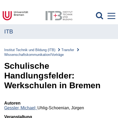
ITB
MENÜ
Institut
Institut Technik und Bildung (ITB)
Transfer
Wissenschaftskommunikation/Vorträge
Forschung
Schulische
Transfer
Handlungsfelder:
Transfer
Werkschulen in Bremen
Überblick
Transferverständnis
Autoren
Gessler, Michael;
Uhlig-Schoenian, Jürgen
Wissenschaftskommunikation/Vorträge
Veranstaltung