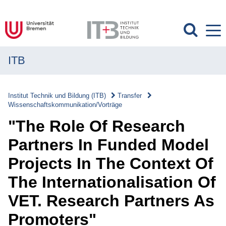
ITB
MENÜ
Institut
Institut Technik und Bildung (ITB)
Transfer
Wissenschaftskommunikation/Vorträge
Forschung
"The Role Of Research
Transfer
Partners In Funded Model
Transfer
Projects In The Context Of
Überblick
The Internationalisation Of
Transferverständnis
VET. Research Partners As
Wissenschaftskommunikation/Vorträge
Promoters"