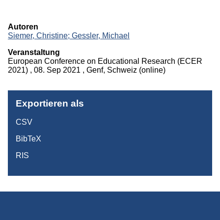
Projekte
Autoren
Publikationen
Siemer, Christine;
Gessler, Michael
Veranstaltung
Studium
European Conference on Educational Research (ECER
2021) , 08. Sep 2021 , Genf, Schweiz (online)
Exportieren als
CSV
BibTeX
RIS