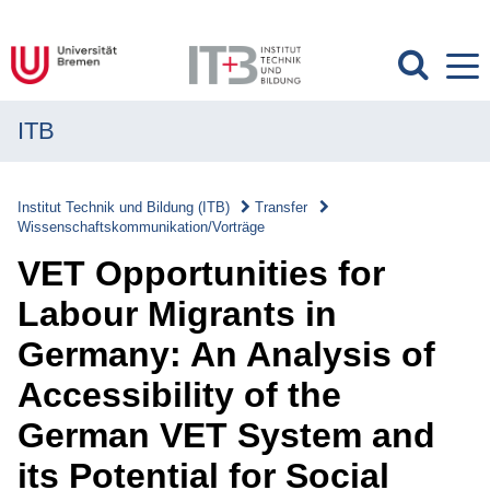
ITB
MENÜ
Institut
Institut Technik und Bildung (ITB)
Transfer
Wissenschaftskommunikation/Vorträge
Forschung
VET Opportunities for
Transfer
Labour Migrants in
Transfer
Germany: An Analysis of
Überblick
Accessibility of the
Transferverständnis
German VET System and
Wissenschaftskommunikation/Vorträge
its Potential for Social