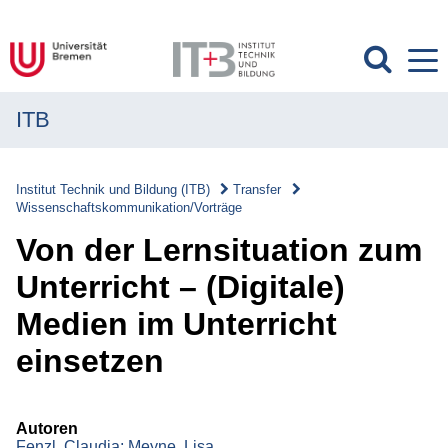
ITB
MENÜ
Institut
Institut Technik und Bildung (ITB)
Transfer
Wissenschaftskommunikation/Vorträge
Forschung
Von der Lernsituation zum
Transfer
Unterricht – (Digitale)
Transfer
Medien im Unterricht
Überblick
einsetzen
Transferverständnis
Wissenschaftskommunikation/Vorträge
Autoren
Fenzl, Claudia;
Meyne, Lisa