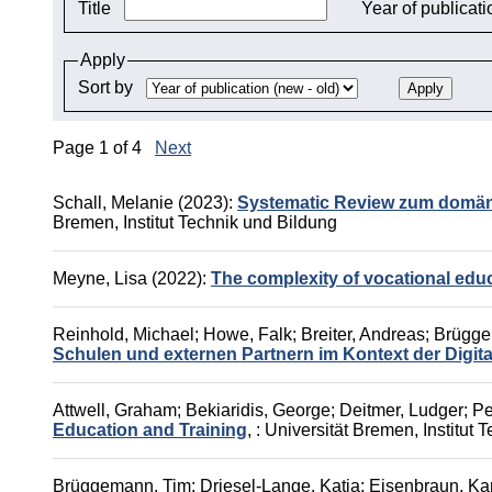
Title
Year of publicat
Apply
Sort by
Page 1 of 4
Next
Schall, Melanie
(2023):
Systematic Review zum domäne
Bremen, Institut Technik und Bildung
Meyne, Lisa
(2022):
The complexity of vocational educ
Reinhold, Michael
;
Howe, Falk
;
Breiter, Andreas
;
Brügge
Schulen und externen Partnern im Kontext der Digita
Attwell, Graham
;
Bekiaridis, George
;
Deitmer, Ludger
;
Pe
Education and Training
,
: Universität Bremen, Institut
Brüggemann, Tim
;
Driesel-Lange, Katja
;
Eisenbraun, Kar