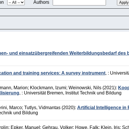
ion
Authors
n- und einsatzübergreifenden Weiterbildungsbedarf des 
ation and training services: A survey instrument
,
: Universi
mann, Marion
;
Klockmann, Izumi
;
Weinowski, Nils
(2021):
Koop
lisierung
,
: Universität Bremen, Institut Technik und Bildung
rini, Marco
;
Tutlys, Vidmantas
(2020):
Artificial Intelligence 
 Technik und Bildung
olin
;
Epker, Manuel
;
Gehrau, Volker
;
Howe, Falk
;
Klein, Iris
;
Sch