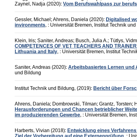
Zaynel, Nadja
(2020):
Vom Berufswahlpass zur beruf
Gessler, Michael
;
Ahrens, Daniela
(2020):
Digitalised w
invironments
,
: Universität Bremen, Institut Technik und
Klein, Iris
;
Saniter, Andreas
;
Busch, Julia A.
;
Tütlys, Vid
COMPETENCES OF VET TEACHERS AND TRAINERS. Comp
Lithuania and Italy
,
: Universität Bremen, Institut Techn
Saniter, Andreas
(2020):
Arbeitsbasiertes Lernen und 
und Bildung
Institut Technik und Bildung,
(2019):
Bericht über Fors
Ahrens, Daniela
;
Dombrowski, Tilman
;
Grantz, Torsten
;
H
Herausforderungen und Chancen betrieblicher Weiterb
im produzierenden Gewerbe
,
: Universität Bremen, Ins
Harberts, Vivian
(2018):
Entwicklung eines Verfahrens 
Ziel der Vorbereitung auf eine Externenprüfung
,
: Uni