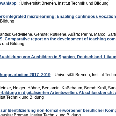
swahlapp
,
: Universität Bremen, Institut Technik und Bildung
ork-integrated microlearning: Enabling continuous vocation
 Bildung
mantas
;
Gedviliene, Genute
;
Rutkienė, Aušra
;
Perini, Marco
;
Sart
arative report on the development of teaching compete
ik und Bildung
Ausbildung von Ausbildern in Spanien, Deutschland, Litaue
chungsarbeiten 2017–2019
,
: Universität Bremen, Institut Tech
einze, Holger
;
Höhne, Benjamin
;
Kaßebaum, Bernd
;
Kroll, San
ildung in digitalisierten Arbeitswelten. Abschlussbericht 
titut Technik und Bildung
zur Identifizierung non-formal erworbener beruflicher Kom
versität Bremen, Institut Technik und Bildung