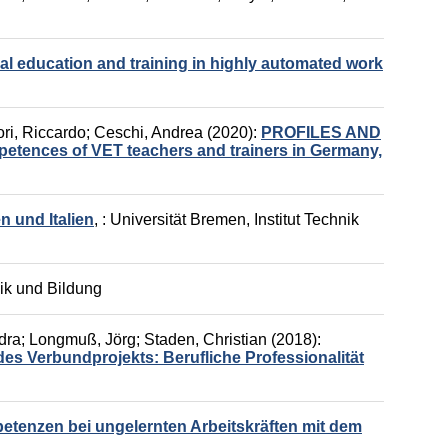
al education and training in highly automated work
ori, Riccardo
;
Ceschi, Andrea
(2020):
PROFILES AND
nces of VET teachers and trainers in Germany,
n und Italien
,
: Universität Bremen, Institut Technik
nik und Bildung
dra
;
Longmuß, Jörg
;
Staden, Christian
(2018):
des Verbundprojekts: Berufliche Professionalität
petenzen bei ungelernten Arbeitskräften mit dem