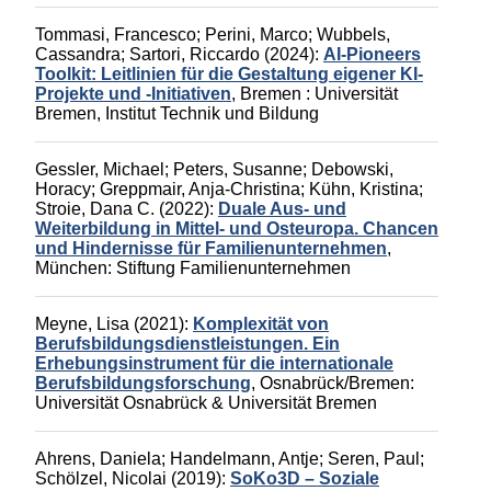
Tommasi, Francesco
;
Perini, Marco
;
Wubbels,
Cassandra
;
Sartori, Riccardo
(2024):
AI-Pioneers
Toolkit: Leitlinien für die Gestaltung eigener KI-
Projekte und -Initiativen
,
Bremen :
Universität
Bremen, Institut Technik und Bildung
Gessler, Michael
;
Peters, Susanne
;
Debowski,
Horacy
;
Greppmair, Anja-Christina
;
Kühn, Kristina
;
Stroie, Dana C.
(2022):
Duale Aus- und
Weiterbildung in Mittel- und Osteuropa. Chancen
und Hindernisse für Familienunternehmen
,
München: Stiftung Familienunternehmen
Meyne, Lisa
(2021):
Komplexität von
Berufsbildungsdienstleistungen. Ein
Erhebungsinstrument für die internationale
Berufsbildungsforschung
,
Osnabrück/Bremen:
Universität Osnabrück & Universität Bremen
Ahrens, Daniela
;
Handelmann, Antje
;
Seren, Paul
;
Schölzel, Nicolai
(2019):
SoKo3D – Soziale