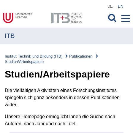
DE
EN
ITB
MENÜ
Institut
Institut Technik und Bildung (ITB)
Publikationen
Studien/Arbeitspapiere
Forschung
Studien/Arbeitspapiere
Transfer
Die vielfältigen Aktivitäten eines Forschungsinstitutes
Projekte
spiegeln sich ganz besonders in dessen Publikationen
wider.
Publikationen
Unsere Homepage ermöglicht Ihnen die Suche nach
Publikationen
Autoren, nach Jahr und nach Titel.
Überblick