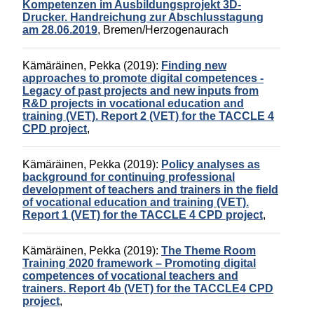
Kompetenzen im Ausbildungsprojekt 3D-
Drucker. Handreichung zur Abschlusstagung
am 28.06.2019
,
Bremen/Herzogenaurach
Kämäräinen, Pekka
(2019):
Finding new
approaches to promote digital competences -
Legacy of past projects and new inputs from
R&D projects in vocational education and
training (VET). Report 2 (VET) for the TACCLE 4
CPD project
,
Kämäräinen, Pekka
(2019):
Policy analyses as
background for continuing professional
development of teachers and trainers in the field
of vocational education and training (VET).
Report 1 (VET) for the TACCLE 4 CPD project
,
Kämäräinen, Pekka
(2019):
The Theme Room
Training 2020 framework – Promoting digital
competences of vocational teachers and
trainers. Report 4b (VET) for the TACCLE4 CPD
project
,