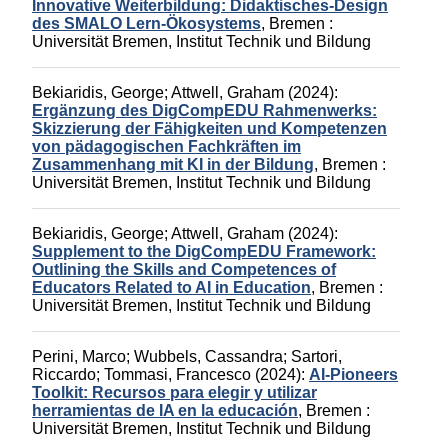
Innovative Weiterbildung: Didaktisches-Design
des SMALO Lern-Ökosystems
,
Bremen :
Universität Bremen, Institut Technik und Bildung
Bekiaridis, George
;
Attwell, Graham
(2024):
Ergänzung des DigCompEDU Rahmenwerks:
Skizzierung der Fähigkeiten und Kompetenzen
von pädagogischen Fachkräften im
Zusammenhang mit KI in der Bildung
,
Bremen :
Universität Bremen, Institut Technik und Bildung
Bekiaridis, George
;
Attwell, Graham
(2024):
Supplement to the DigCompEDU Framework:
Outlining the Skills and Competences of
Educators Related to AI in Education
,
Bremen :
Universität Bremen, Institut Technik und Bildung
Perini, Marco
;
Wubbels, Cassandra
;
Sartori,
Riccardo
;
Tommasi, Francesco
(2024):
AI-Pioneers
Toolkit: Recursos para elegir y utilizar
herramientas de IA en la educación
,
Bremen :
Universität Bremen, Institut Technik und Bildung