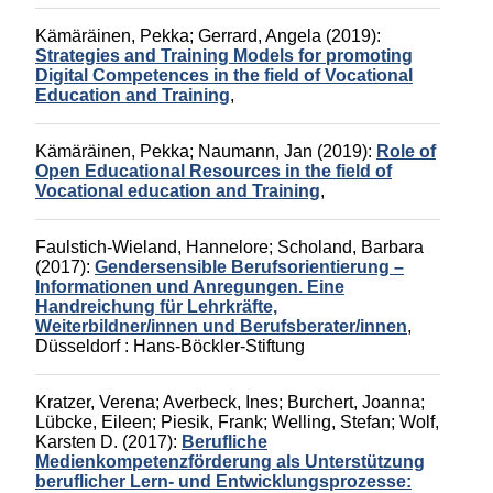
Kämäräinen, Pekka
;
Gerrard, Angela
(2019):
Strategies and Training Models for promoting
Digital Competences in the field of Vocational
Education and Training
,
Kämäräinen, Pekka
;
Naumann, Jan
(2019):
Role of
Open Educational Resources in the field of
Vocational education and Training
,
Faulstich-Wieland, Hannelore
;
Scholand, Barbara
(2017):
Gendersensible Berufsorientierung –
Informationen und Anregungen. Eine
Handreichung für Lehrkräfte,
Weiterbildner/innen und Berufsberater/innen
,
Düsseldorf :
Hans-Böckler-Stiftung
Kratzer, Verena
;
Averbeck, Ines
;
Burchert, Joanna
;
Lübcke, Eileen
;
Piesik, Frank
;
Welling, Stefan
;
Wolf,
Karsten D.
(2017):
Berufliche
Medienkompetenzförderung als Unterstützung
beruflicher Lern- und Entwicklungsprozesse: