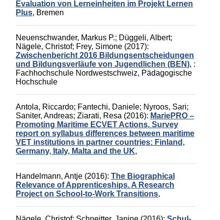
Evaluation von Lerneinheiten im Projekt Lernen
Plus
,
Bremen
Neuenschwander, Markus P.
;
Düggeli, Albert
;
Nägele, Christof
;
Frey, Simone
(2017):
Zwischenbericht 2016 Bildungsentscheidungen
und Bildungsverläufe von Jugendlichen (BEN)
,
:
Fachhochschule Nordwestschweiz, Pädagogische
Hochschule
Antola, Riccardo
;
Fantechi, Daniele
;
Nyroos, Sari
;
Saniter, Andreas
;
Ziarati, Resa
(2016):
MariePRO –
Promoting Maritime ECVET Actions. Survey
report on syllabus differences between maritime
VET institutions in partner countries: Finland,
Germany, Italy, Malta and the UK
,
Handelmann, Antje
(2016):
The Biographical
Relevance of Apprenticeships. A Research
Project on School-to-Work Transitions
,
Nägele, Christof
;
Schneitter, Janine
(2016):
Schul-