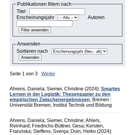
Publikationen filtern nach
Monographien
Titel
Erscheinungsjahr
Autoren
Herausgeberschaften
Beiträge in Sammelbänden
Beiträge in Zeitschriften
Anwenden
Sortieren nach
ITB-Forschungsberichte
Studien/Arbeitspapiere
Seite 1 von 3
Weiter
Studium
Ahrens, Daniela
;
Siemer, Christine
(2024):
Smartes
Lernen in der Logistik: Thesenpapier zu den
empirischen Zwischenergebnissen
,
Bremen :
Universität Bremen, Institut Technik und Bildung
Ahrens, Daniela
;
Siemer, Christine
;
Ahlers,
Reinhard
;
Friedrichs-Büttner, Gesa
;
Kersten,
Franziska
;
Steffens, Svenja
;
Duin, Heiko
(2024):